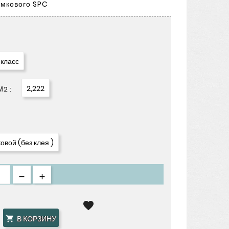
амкового SPC
 класс
2,222
2 :
овой (без клея )

В КОРЗИНУ
