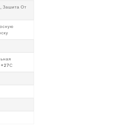
, Зашита От
осную
оску
льная
 +27С