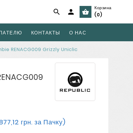
Корзина



(
0
)
ПАТЕЛЮ
КОНТАКТЫ
О НАС
ie RENACG009 Grizzly Uniclic
RENACG009
877,12 грн. за Пачку)