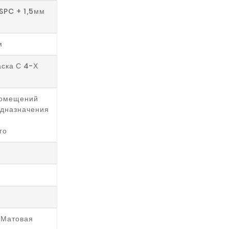
SPC + 1,5мм
м
ска С 4-Х
Помещений
едназначения
го
 Матовая