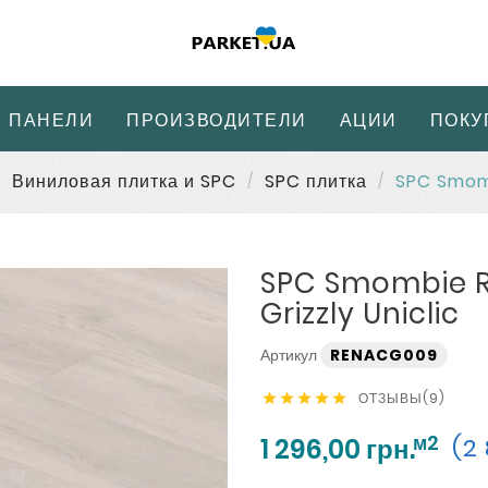
 ПАНЕЛИ
ПРОИЗВОДИТЕЛИ
АЦИИ
ПОКУ
Виниловая плитка и SPC
SPC плитка
SPC Smomb
SPC Smombie 
Grizzly Uniclic
Артикул
RENACG009
ОТЗЫВЫ(9)





м2
1 296,00 грн.
(2 