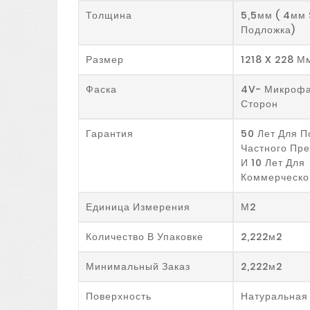
Толщина
5,5мм ( 4мм 
Подложка)
Размер
1218 X 228 М
Фаска
4V- Микрофа
Сторон
Гарантия
50 Лет Для 
Частного Пр
И 10 Лет Для
Коммерческо
Единица Измерения
М2
Количество В Упаковке
2,222м2
Минимальный Заказ
2,222м2
Поверхность
Натуральная