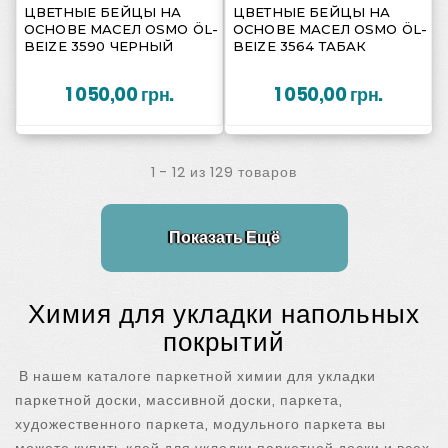






ЦВЕТНЫЕ БЕЙЦЫ НА
ЦВЕТНЫЕ БЕЙЦЫ НА
ОСНОВЕ МАСЕЛ OSMO ÖL-
ОСНОВЕ МАСЕЛ OSMO ÖL-
BEIZE 3590 ЧЕРНЫЙ
BEIZE 3564 ТАБАК
1 050,00 грн.
1 050,00 грн.
1 - 12 из 129 товаров
Показать Ещё
Химия для укладки напольных
покрытий
В нашем каталоге паркетной химии для укладки
паркетной доски, массивной доски, паркета,
художественного паркета, модульного паркета вы
можете купить клей для укладки паркетной доски и всех