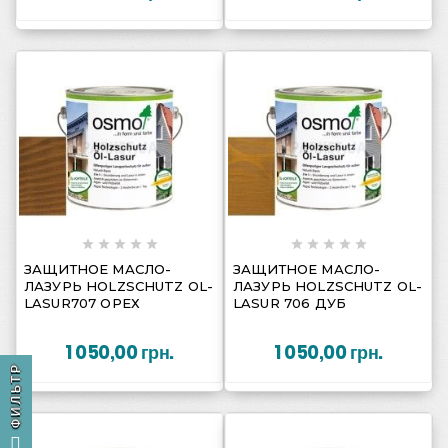
















ЗАЩИТНОЕ МАСЛО-
ЗАЩИТНОЕ МАСЛО-
ЛАЗУРЬ HOLZSCHUTZ OL-
ЛАЗУРЬ HOLZSCHUTZ OL-
LASUR707 ОРЕХ
LASUR 706 ДУБ
1 050,00 грн.
1 050,00 грн.
ФИЛЬТР