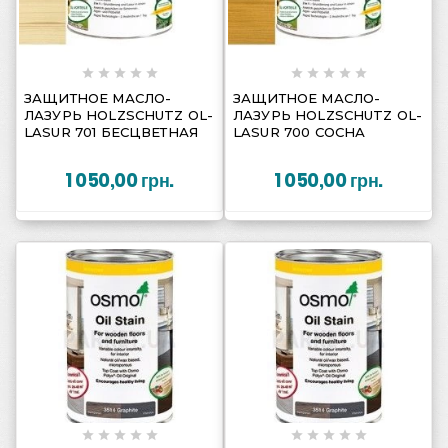
















ЗАЩИТНОЕ МАСЛО-
ЗАЩИТНОЕ МАСЛО-
ЛАЗУРЬ HOLZSCHUTZ OL-
ЛАЗУРЬ HOLZSCHUTZ OL-
LASUR 701 БЕСЦВЕТНАЯ
LASUR 700 СОСНА
1 050,00 грн.
1 050,00 грн.









