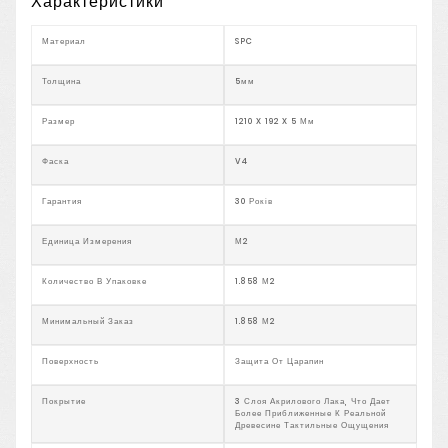
Характеристики
Материал
SPC
Толщина
5мм
Размер
1210 X 192 X 5 Мм
Фаска
V4
Гарантия
30 Років
Единица Измерения
М2
Количество В Упаковке
1.858 М2
Минимальный Заказ
1.858 М2
Поверхность
Защита От Царапин
Покрытие
3 Слоя Акрилового Лака, Что Дает
Более Приближенные К Реальной
Древесине Тактильные Ощущения