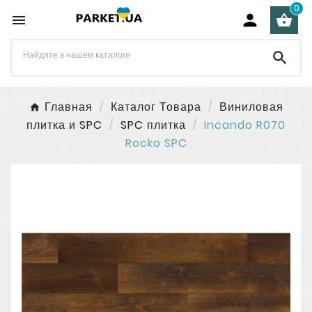
0




Главная
Каталог Товара
Виниловая
плитка и SPC
SPC плитка
Incando R070
Rocko SPC