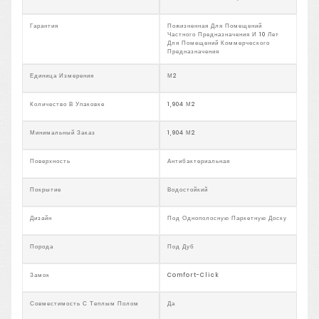
Гарантия
Пожизненная Для Помещений
Частного Предназначения И 10 Лет
Для Помещений Коммерческого
Предназначения
Единица Измерения
М2
Количество В Упаковке
1,904 М2
Минимальный Заказ
1,904 М2
Поверхность
Антибактериальная
Покрытие
Водостойкий
Дизайн
Под Однополосную Паркетную Доску
Порода
Под Дуб
Замок
Comfort-Click
Совместимость С Теплым Полом
Да