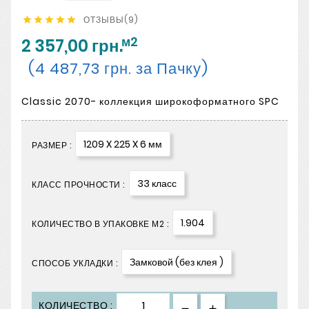
ОТЗЫВЫ(9)





м2
2 357,00 грн.
(4 487,73 грн. за Пачку)
Classic 2070- коллекция широкоформатного SPC
1209 X 225 X 6 мм
РАЗМЕР :
33 класс
КЛАСС ПРОЧНОСТИ :
1.904
КОЛИЧЕСТВО В УПАКОВКЕ М2 :
Замковой (без клея )
СПОСОБ УКЛАДКИ :
КОЛИЧЕСТВО :