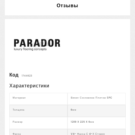
Отзывы
Код
1744623
Характеристики
Материал
Винил Сосновною Плитою SPC
Толщина
6мм
Размер
1209 X 225 X 6мм
Фаска
V4- Фаска С 4-Х Сторон