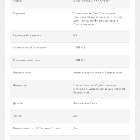
Фаска
Мини Фаска С 4-Х Сторон
Гарантия
Пожизненная Для Помещений
Частного Предназначения И 10 Лет
Для Помещений Коммерческого
Предназначения
Единица Измерения
М2
Количество В Упаковке
1,918 М2
Минимальный Заказ
1,918 М2
Поверхность
Антибактериальная И Гигиеничная
Покрытие
Очень Прочное И Долговечное.
Стойкое К Царапинам И Химическим
Веществам.
Дизайн
Английская Елка
Замок
Да
Совместимость С Теплым Полом
Да