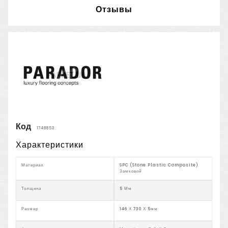
Отзывы
Код
1748853
Характеристики
Материал
SPC (Stone Plastic Composite)
Замковой
Толщина
5 Мм
Размер
146 Х 730 Х 5мм