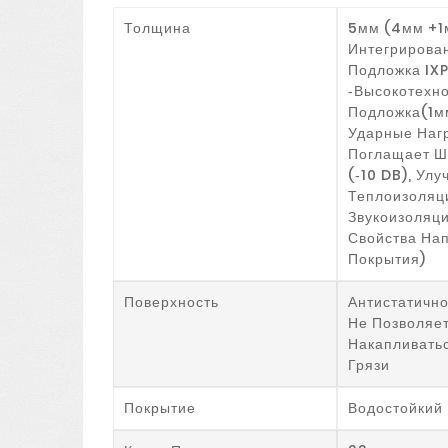
Толщина
5мм (4мм +1
Интегрирова
Подложка IX
‑высокотехн
Подложка(1м
Ударные Нагр
Поглащает Ш
(‑10 DB), Ул
Теплоизоляц
Звукоизоляц
Свойства На
Покрытия)
Поверхность
Антистатичн
Не Позволяе
Накапливать
Грязи
Покрытие
Водостойкий