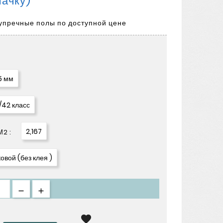
Пачку)
зупречные полы по доступной цене
 5 мм
/42 класс
2,167
2 :
овой (без клея )
