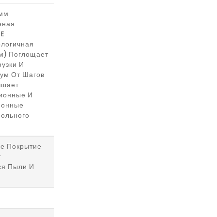
мм
нная
PE
ологичная
м) Поглощает
узки И
ум От Шагов
учшает
ионные И
ионные
польного
ое Покрытие
т
ся Пыли И