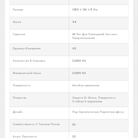
Размер
1285 Х 192 Х 8 Мм
Фаска
V4
Гарантия
20 Лет Для Помешений Частного
Предназначения
Единица Измерения
М2
Количество В Упаковке
2.2205 М2
Минимальный Заказ
2.2205 М2
Поверхность
Антибактериальная
Покрытие
Защита От Влаги, Поверхность
Стойкая К Царапинам
Дизайн
Под Однополосную Паркетную Доску
Совместимость С Теплым Полом
Да
Класс Прочности
32