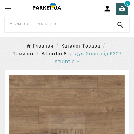
0




Главная
Каталог Товара
Ламинат
Atlantic 8
Дуб Хіллсайд К327
Atlantic 8