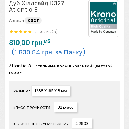
Дуб Хіллсайд К327
Atlantic 8
Артикул
K327
ОТЗЫВЫ(8)





м2
810,00 грн.
(1 830,84 грн. за Пачку)
Atlantic 8 - стильные полы в красивой цветовой
гамме
1288 X 195 X 8 мм
РАЗМЕР :
32 класс
КЛАСС ПРОЧНОСТИ :
2,2603
КОЛИЧЕСТВО В УПАКОВКЕ М2 :