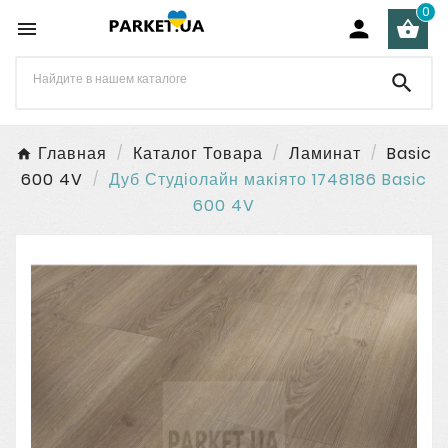
0




Главная
Каталог Товара
Ламинат
Basic
600 4V
Дуб Студіолайн макіято 1748186 Basic
600 4V