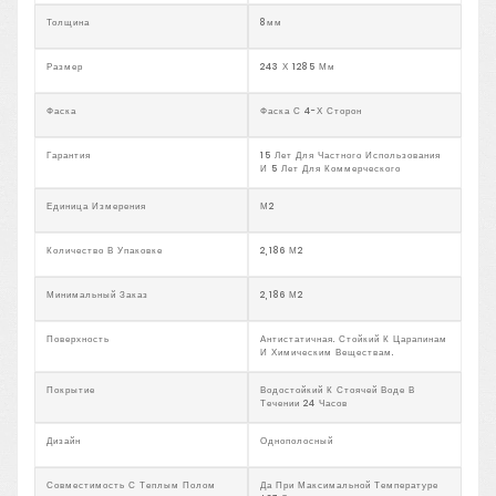
Толщина
8мм
Размер
243 Х 1285 Мм
Фаска
Фаска С 4-Х Сторон
Гарантия
15 Лет Для Частного Использования
И 5 Лет Для Коммерческого
Единица Измерения
М2
Количество В Упаковке
2,186 М2
Минимальный Заказ
2,186 М2
Поверхность
Антистатичная. Стойкий К Царапинам
И Химическим Веществам.
Покрытие
Водостойкий К Стоячей Воде В
Течении 24 Часов
Дизайн
Однополосный
Совместимость С Теплым Полом
Да При Максимальной Температуре