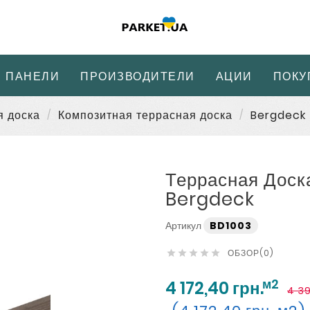
 ПАНЕЛИ
ПРОИЗВОДИТЕЛИ
АЦИИ
ПОКУ
я доска
Композитная террасная доска
Bergdeck
Террасная Доск
Bergdeck
Артикул
BD1003
ОБЗОР(0)





м2
4 172,40 грн.
4 39