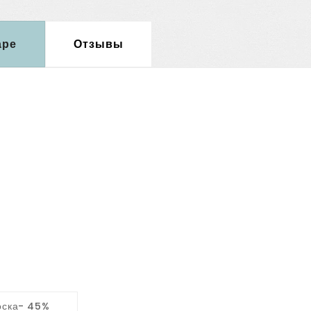
аре
Отзывы
оска- 45%