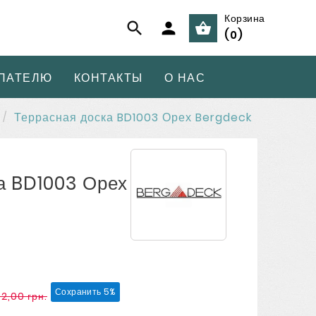
Корзина



(
0
)
ПАТЕЛЮ
КОНТАКТЫ
О НАС
Террасная доска BD1003 Орех Bergdeck
а BD1003 Орех
Сохранить 5%
2,00 грн.