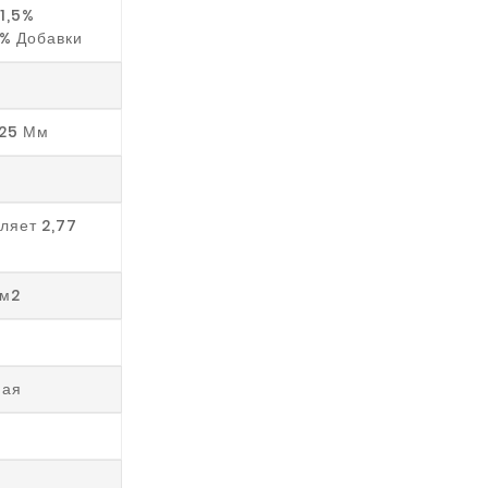
1,5%
5% Добавки
Х25 Мм
вляет 2,77
6м2
ная