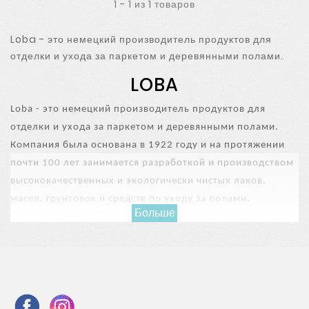
1 - 1 из 1 товаров
Loba - это немецкий производитель продуктов для
отделки и ухода за паркетом и деревянными полами.
LOBA
Loba - это немецкий производитель продуктов для
отделки и ухода за паркетом и деревянными полами.
Компания была основана в 1922 году и на протяжении
почти 100 лет занимается разработкой и производством
высококачественных и экологически чистых лаков,
масел, грунтовок и средств по уходу за полами.
Больше
Производитель Loba также имеет дочерние предприятия
в Бразилии и Китае, а также совместные предприятия с
Wakol в Польше и Северной Америке. Группа Loba
насчитывает около 120 сотрудников, из которых 100
работают на заводе в Дитцингене, недалеко от
Штутгарта. Loba предлагает своим клиентам широкий