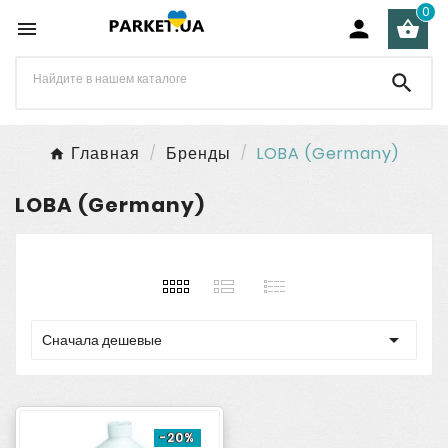
0




Главная
Бренды
LOBA (Germany)
LOBA (Germany)

Сначала дешевые
-20%