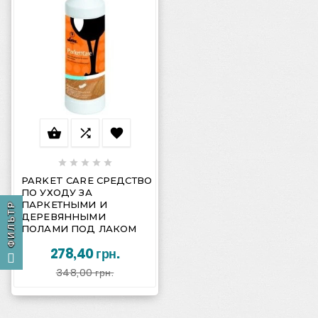








PARKET CARE СРЕДСТВО
ПО УХОДУ ЗА
ПАРКЕТНЫМИ И
ФИЛЬТР
ДЕРЕВЯННЫМИ
ПОЛАМИ ПОД ЛАКОМ
278,40 грн.
348,00 грн.