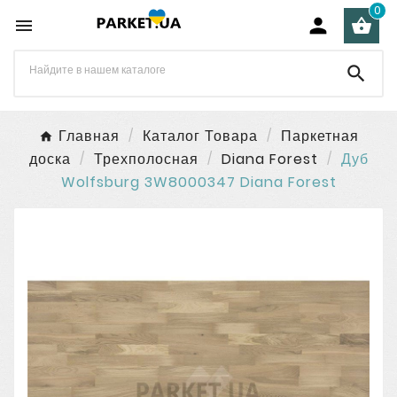
0




Главная
Каталог Товара
Паркетная
доска
Трехполосная
Diana Forest
Дуб
Wolfsburg 3W8000347 Diana Forest