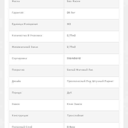
Фаска
Без Фаски
Гарантия
20 Лет
Единица Измерения
М2
Количество В Упаковке
2,77м2
Минимальный Заказ
2,77м2
Сортировка
Standard
Покрытие
Белый Матовый Лак
Дизайн
Трехполосный Под Штучный Паркет
Порода
Дуб
Замок
Клик Замок
Конструкция
Трехслойная
Полезный Слой
3,6мм