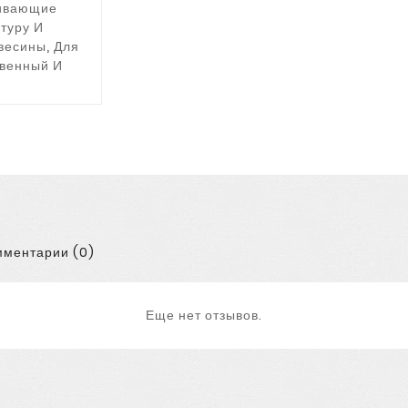
ливающие
стуру И
весины, Для
твенный И
ментарии (0)
Еще нет отзывов.