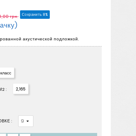
Сохранить 8%
0,00 грн.
Пачку)
ированной акустической подложкой.
 класс
2,165
2 :
ВКЕ :