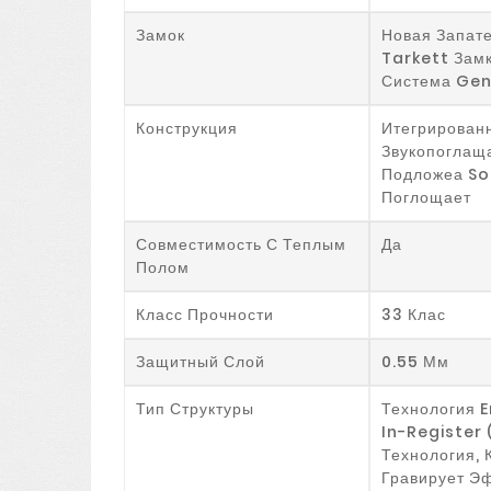
Замок
Новая Запат
Tarkett Зам
Система Gen
Конструкция
Итегрирован
Звукопогла
Подложеа S
Поглощает
Совместимость С Теплым
Да
Полом
Класс Прочности
33 Клас
Защитный Слой
0.55 Мм
Тип Структуры
Технология 
In-Register (
Технология, 
Гравирует Э