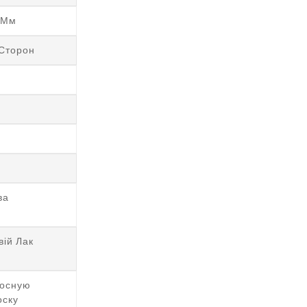
 Мм
 Сторон
ва
ій Лак
осную
оску