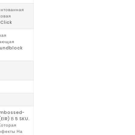
ентованная
ковая
Click
ная
щающая
oundblock
Embossed-
EIR) В 5 SKU.
Которая
ффекты На