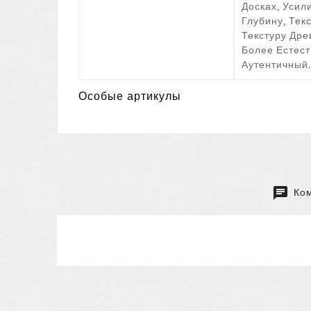
Досках, Уси
Глубину, Тек
Текстуру Дре
Более Естес
Аутентичный.
Особые артикулы
Ком