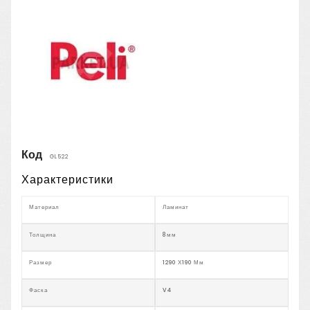
Код
GL522
Характеристики
Материал
Ламинат
Толщина
8мм
Размер
1290 Х190 Мм
Фаска
V4