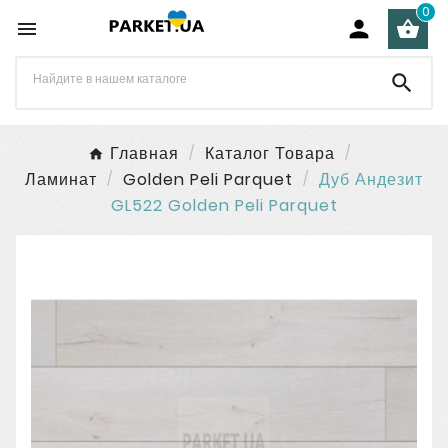
0




Главная
Каталог Товара
Ламинат
Golden Peli Parquet
Дуб Андезит
GL522 Golden Peli Parquet