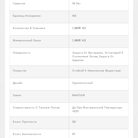
Гарантия
10 Лет
Единица Измерения
М2
Количество В Упаковке
1,9608 М2
Минимальный Заказ
1,9608 М2
Поверхность
Защита От Выгорания, Устоичивый К
Солнечным Лучам,защита От
Царапин
Покрытие
Стойкий К Химическим Веществам
Дизайн
Однополосный
Замок
Uniclick
Совместимость С Теплым Полом
Да При Максимальной Температуре
+27С
Класс Прочности
32
Класс Безопасности
E1