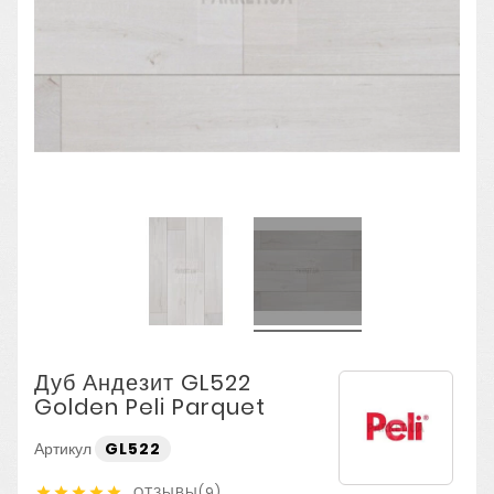
Дуб Андезит GL522
Golden Peli Parquet
Артикул
GL522
ОТЗЫВЫ(9)




