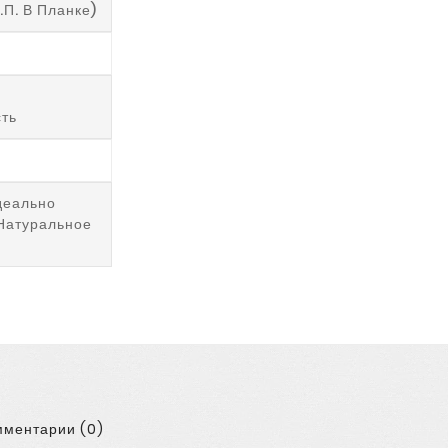
.п. В Планке)
сть
деально
Натуральное
ментарии (0)