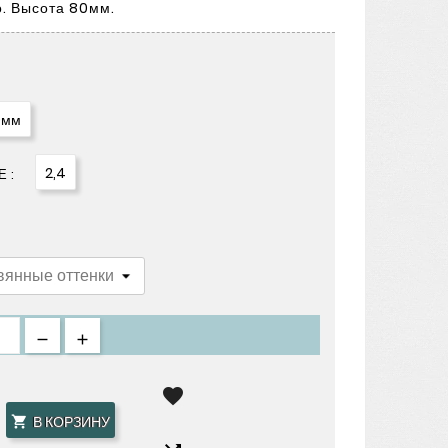
о. Высота 80мм.
0мм
2,4
 :

В КОРЗИНУ
