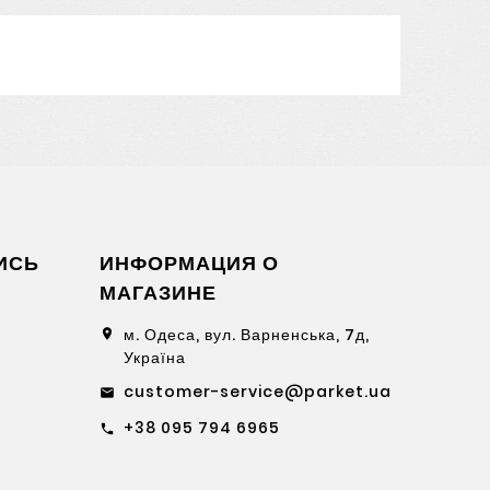
ИСЬ
ИНФОРМАЦИЯ О
МАГАЗИНЕ
м. Одеса, вул. Варненська, 7д,
location_on
Україна
customer-service@parket.ua
email
+38 095 794 6965
call