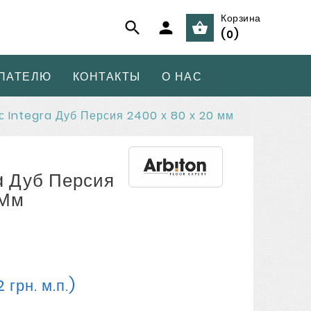
Корзина



(
0
)
ПАТЕЛЮ
КОНТАКТЫ
О НАС
с Integra Дуб Персия 2400 х 80 х 20 мм
a Дуб Персия
 Мм
 грн. м.п.)