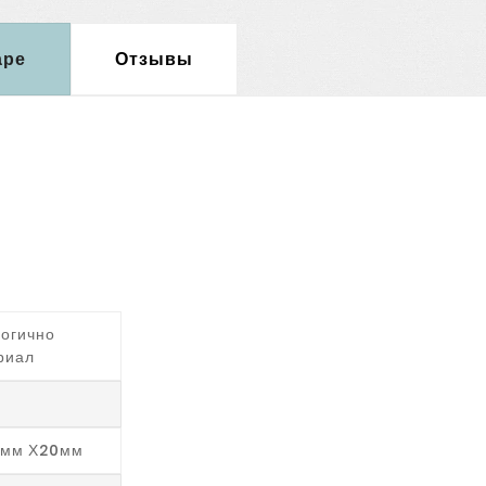
аре
Отзывы
логично
риал
0мм Х20мм