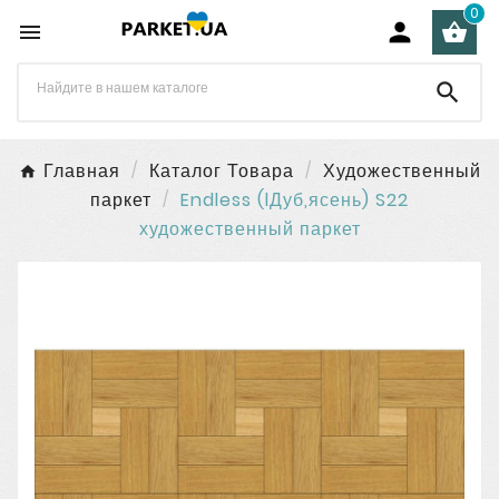
0




Главная
Каталог Товара
Художественный
паркет
Endless (lДуб,ясень) S22
художественный паркет