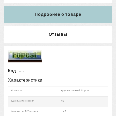
Подробнее о товаре
Отзывы
Код
S-22
Характеристики
Материал
Художественный Паркет
Единица Измерения
М2
Количество В Упаковке
1 М2