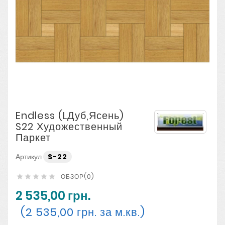
Endless (lДуб,ясень)
S22 Художественный
Паркет
Артикул
S-22
ОБЗОР(0)





2 535,00 грн.
(2 535,00 грн. за м.кв.)