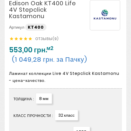
Edison Oak KT400 Life
4V Stepclick
Kastamonu
Артикул
KT400
ОТЗЫВЫ(9)





м2
553,00 грн.
(1 049,28 грн. за Пачку)
Ламинат коллекции Live 4V Stepclick Kastamonu
- цена-качество.
8 мм
ТОЛЩИНА :
32 класс
КЛАСС ПРОЧНОСТИ :