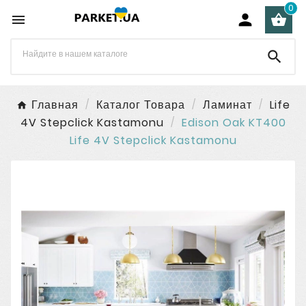
0




Главная
Каталог Товара
Ламинат
Life
4V Stepclick Kastamonu
Edison Oak KT400
Life 4V Stepclick Kastamonu