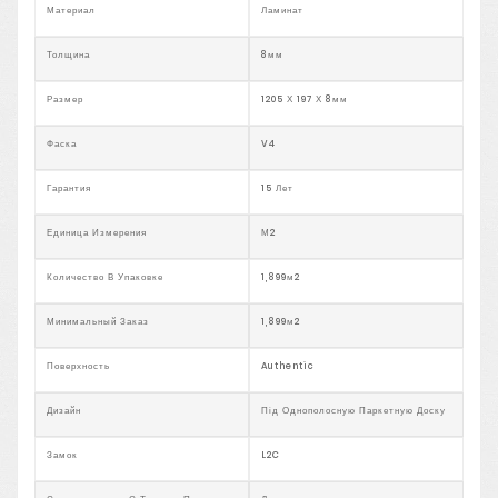
Материал
Ламинат
Толщина
8мм
Размер
1205 Х 197 Х 8мм
Фаска
V4
Гарантия
15 Лет
Единица Измерения
М2
Количество В Упаковке
1,899м2
Минимальный Заказ
1,899м2
Поверхность
Authentic
Дизайн
Під Однополосную Паркетную Доску
Замок
L2C