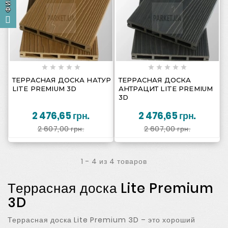
















ТЕРРАСНАЯ ДОСКА НАТУР
ТЕРРАСНАЯ ДОСКА
LITE PREMIUM 3D
АНТРАЦИТ LITE PREMIUM
3D
2 476,65 грн.
2 476,65 грн.
2 607,00 грн.
2 607,00 грн.
1 - 4 из 4 товаров
Террасная доска Lite Premium
3D
Террасная доска Lite Premium 3D – это хороший