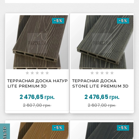
-5%
-5%
















ТЕРРАСНАЯ ДОСКА НАТУР
ТЕРРАСНАЯ ДОСКА
LITE PREMIUM 3D
STONE LITE PREMIUM 3D
2 476,65 грн.
2 476,65 грн.
2 607,00 грн.
2 607,00 грн.
-5%
-5%
ФИЛЬТР