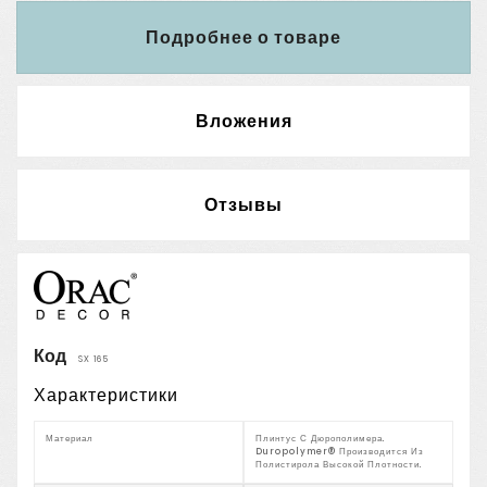
Подробнее о товаре
Вложения
Отзывы
Код
SX 165
Характеристики
Материал
Плинтус С Дюрополимера.
Duropolymer® Производится Из
Полистирола Высокой Плотности.