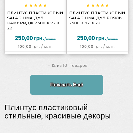
















ПЛИНТУС ПЛАСТИКОВЫЙ
ПЛИНТУС ПЛАСТИКОВЫЙ
SALAG LIMA ДУБ
SALAG LIMA ДУБ РОЯЛЬ
КАМБРИДЖ 2500 Х 72 Х
2500 Х 72 Х 22
22
250,00 грн.
250,00 грн.
/ планка.
/ планка.
100,00 грн.
/ м. п.
100,00 грн.
/ м. п.
1 - 12 из 101 товаров
Показать Ещё
Плинтус пластиковый
стильные, красивые декоры