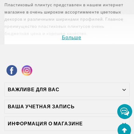
Пластиковый плинтус представлен в нашем интернет
магазине в очень широком ассортимменте цветовых
декоров и различными ширинами профилей. Главное
преимущество пластиковых плинтусов очень
бюджетная цена и хорошее качество.
Больше
Доставка осуществляется во все города Украины: Киев,
Харьков, Львов, Запорожье, Кривой Рог, Мариуполь,
Ужгород, Черноморск, Рени, Измаил, Николаев, Херсон,
Черновцы, Полтава, Сумы, Винница, Черкассы, Ровно,
Житомир, Чернигов, Одесса и другие.
Купить пластиковый плинтус в
ВАЖЛИВЕ ДЛЯ ВАС

Одессе
ВАША УЧЕТНАЯ ЗАПИСЬ

ИНФОРМАЦИЯ О МАГАЗИНЕ
