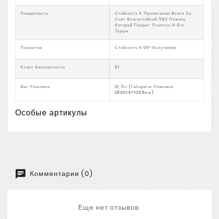
Поверхность
Стойкость К Прониканию Влаги За
Счет Влагостойкой ПВХ Пленке,
Которой Покрыт Плинтус И Его
Торцы
Покрытие
Стойкость К UV-Излучению
Класс Безопасности
E1
Вес Упаковки
21,7кг (Габариты Упаковки
2820Х57Х235мм)
Особые артикулы
Комментарии (0)
Еще нет отзывов.