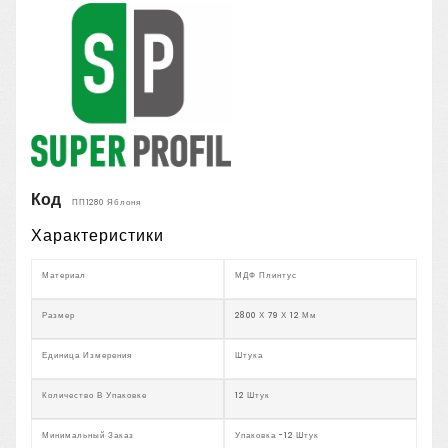
Код
ПП1280 Яблоня
Характеристики
Материал
МДФ Плинтус
Размер
2800 Х 79 Х 12 Мм
Единица Измерения
Штука
Количество В Упаковке
12 Штук
Минимальный Заказ
Упаковка -12 Штук