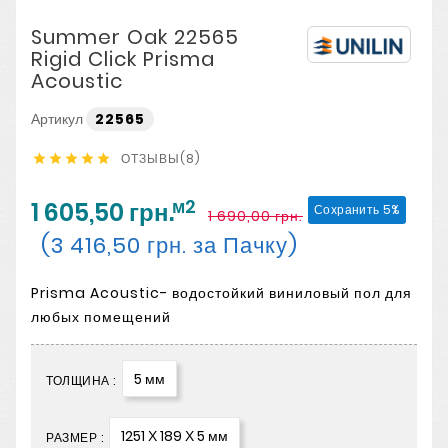
Summer Oak 22565
Rigid Click Prisma
Acoustic
Артикул
22565
ОТЗЫВЫ(8)





м2
1 605,50 грн.
Сохранить 5%
1 690,00 грн.
(3 416,50 грн. за Пачку)
Prisma Acoustic- водостойкий виниловый пол для
любых помещений
5 мм
ТОЛЩИНА :
1251 Х 189 Х 5 мм
РАЗМЕР :