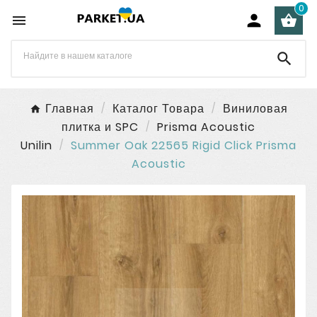
0




Главная
Каталог Товара
Виниловая
плитка и SPC
Prisma Acoustic
Unilin
Summer Oak 22565 Rigid Click Prisma
Acoustic