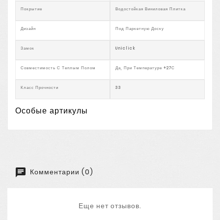
Покрытие
Водостойкая Виниловая Плитка
Дизайн
Под Паркетную Доску
Замок
Uniclick
Совместимость С Теплым Полом
Да, При Температуре +27С
Класс Прочности
33
Особые артикулы
Комментарии (0)
Еще нет отзывов.