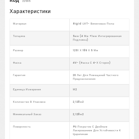
Код
22565
Характеристики
Материал
Rigid LVT- Виниловые Полы
Толщина
5мм (4 Мм +1мм Интегрированная
Подложка)
Размер
1251 Х 189 Х 5 Мм
Фаска
4V- (фаска С 4-Х Сторон)
Гарантия
20 Лет Для Помещений Частного
Предназначения
Единица Измерения
М2
Количество В Упаковке
2,128м2
Минимальный Заказ
2,128м2
Поверхность
PU‑покрытие С Двойным
Лакированием Для Устойчивости К
Царапинам