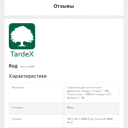
Отзывы
Код
Венге 3DGP
Характеристики
Материал
Террасная Доска Композит-
Древесина Твердых Пород – 70%
Полиэтилен – 25% (стандарт ЄС)
Добавки – 5%
Толщина
20мм
Размер
150 Х 20 Х 2200 (под Заказ До 6000
Мм)