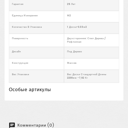
Гарантия
25 Лет
Единица Измерения
М2
Количество В Упаковке
1 Доска-0.33м2
Поверхность
Двухсторонняя: Спил Дерева /
Рифленная
Дизайн
Под Дерево
Конструкция
Массив
Вес Упаковки
Вес Доски Стандартной Длины
2200мм -7,92 Кг
Особые артикулы
Комментарии (0)