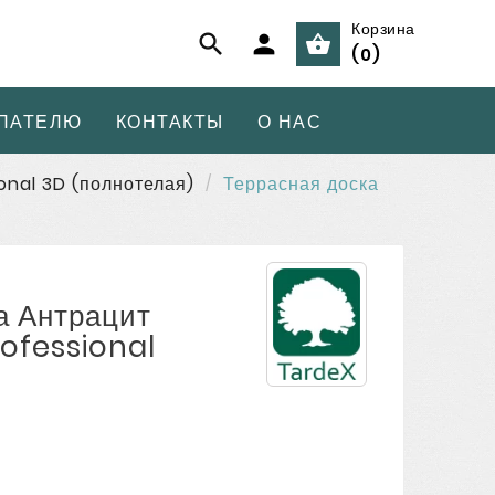
Корзина



(
0
)
ПАТЕЛЮ
КОНТАКТЫ
О НАС
onal 3D (полнотелая)
Террасная доска
а Антрацит
rofessional