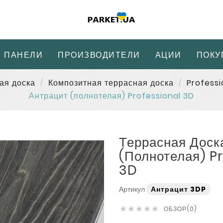
 ПАНЕЛИ
ПРОИЗВОДИТЕЛИ
АЦИИ
ПОКУ
ая доска
Композитная террасная доска
Professi
Антрацит (полнотелая) Professional 3D
Террасная Доск
(полнотелая) P
3D
Артикул
Антрацит 3DP
ОБЗОР(0)




