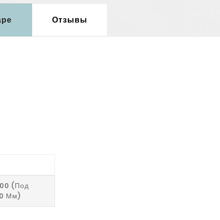
аре
Отзывы
200 (под
0 Мм)