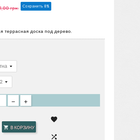
Сохранить 8%
1,00 грн.
я террасная доска под дерево.

В КОРЗИНУ

