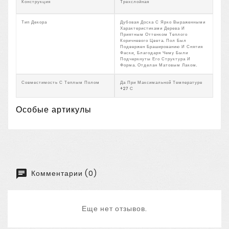
Конструкция
Трехслойная
Тип Декора
Дубовая Доска С Ярко Выраженными
Характеристиками Дерева И
Приятным Оттенком Теплого
Коричневого Цвета. Пол Был
Подвержен Брашированию И Снятия
Фаски, Благодаря Чему Были
Подчеркнуты Его Структура И
Форма. Отделан Матовым Лаком.
Совместимость С Теплым Полом
Да При Максимальной Температуре
+27 С
Особые артикулы
Комментарии (0)
Еще нет отзывов.