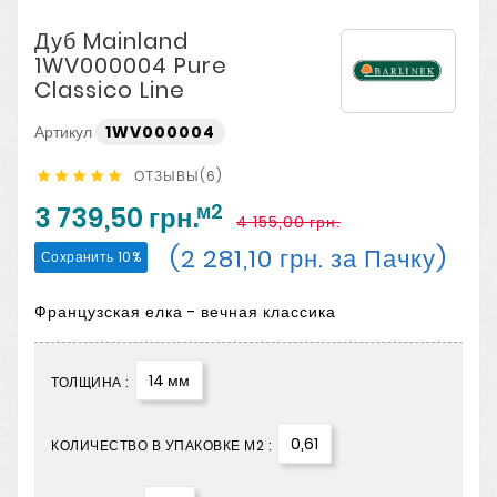
Дуб Mainland
1WV000004 Pure
Classico Line
Артикул
1WV000004
ОТЗЫВЫ(6)





м2
3 739,50 грн.
4 155,00 грн.
(2 281,10 грн. за Пачку)
Сохранить 10%
Французская елка - вечная классика
14 мм
ТОЛЩИНА :
0,61
КОЛИЧЕСТВО В УПАКОВКЕ М2 :