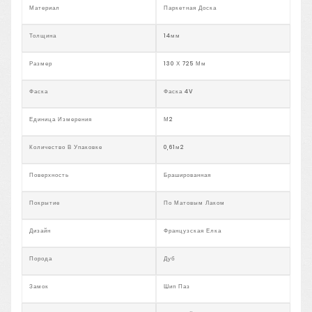
Материал
Паркетная Доска
Толщина
14мм
Размер
130 Х 725 Мм
Фаска
Фаска 4V
Единица Измерения
М2
Количество В Упаковке
0,61м2
Поверхность
Брашированная
Покрытие
По Матовым Лаком
Дизайн
Французская Елка
Порода
Дуб
Замок
Шип Паз