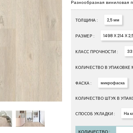
Разнообразная виниловая п
2,5 мм
ТОЛЩИНА :
1498 Х 214 Х 2,
РАЗМЕР :
33
КЛАСС ПРОЧНОСТИ :
КОЛИЧЕСТВО В УПАКОВКЕ М
микрофаска
ФАСКА :
КОЛИЧЕСТВО ШТУК В УПАКО
На к
СПОСОБ УКЛАДКИ :
КОЛИЧЕСТВО :