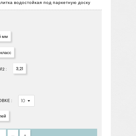
литка водостойкая под паркетную доску
5 мм
 класс
3,21
2 :
ВКЕ :
лей