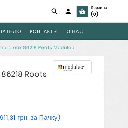
Корзина



(
0
)
ПАТЕЛЮ
КОНТАКТЫ
О НАС
more oak 86218 Roots Moduleo
86218 Roots
911,31 грн. за Пачку)