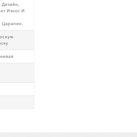
 Дизайн,
ет Износ И
т
 Царапин.
осную
оску
леевая