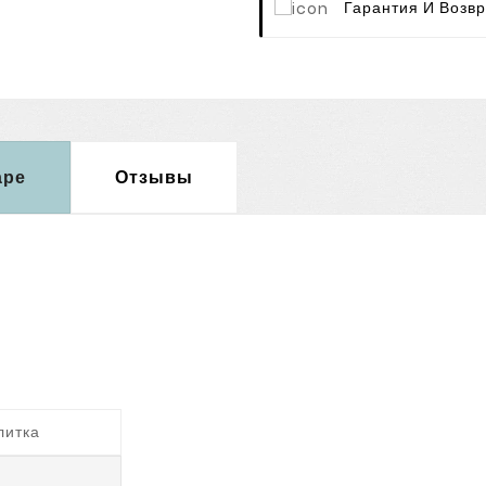
Гарантия И Возвр
аре
Отзывы
литка