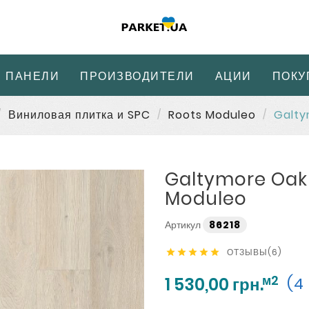
 ПАНЕЛИ
ПРОИЗВОДИТЕЛИ
АЦИИ
ПОКУ
Виниловая плитка и SPC
Roots Moduleo
Galty
Galtymore Oak 
Moduleo
Артикул
86218
ОТЗЫВЫ(6)





м2
1 530,00 грн.
(4 