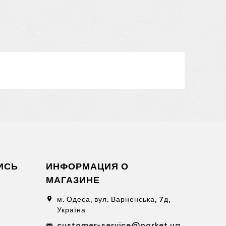
ИСЬ
ИНФОРМАЦИЯ О
МАГАЗИНЕ
м. Одеса, вул. Варненська, 7д,
location_on
Україна
customer-service@parket.ua