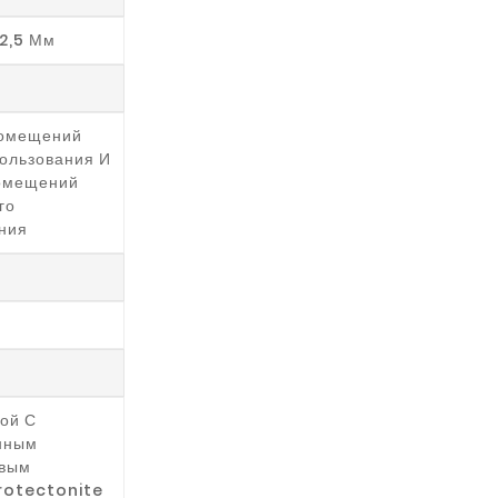
 2,5 Мм
Помещений
ользования И
Помещений
го
ния
ой С
нным
овым
rotectonite