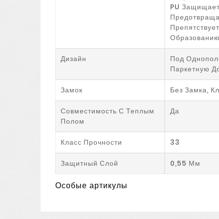
PU Защищает
Предотвраща
Препятствуе
Образованию
Дизайн
Под Однопол
Паркетную Д
Замок
Без Замка, К
Совместимость С Теплым
Да
Полом
Класс Прочности
33
Защитный Слой
0,55 Мм
Особые артикулы