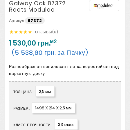
Galway Oak 87372
Roots Moduleo
Артикул
87372
ОТЗЫВЫ(8)





м2
1 530,00 грн.
(5 538,60 грн. за Пачку)
Разнообразная виниловая плитка водостойкая под
паркетную доску
2,5 мм
ТОЛЩИНА :
1498 Х 214 Х 2,5 мм
РАЗМЕР :
33 класс
КЛАСС ПРОЧНОСТИ :