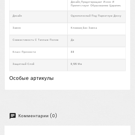
Дизайн,предотвращает Износ И
Препятствует Образованию Царапин.
Дизайн
Однополосный Под Паркетную Доску
Замок
Клеевая,без Замка
Совместимость С Теплым Полом
Да
Класс Прочности
33
Защитный Слой
0,55 Мм
Особые артикулы
Комментарии (0)