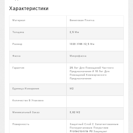
Характеристики
Материал
Виниловая Плитка
Толщина
2,5 Мм
Размер
1320 Х196 Х2,5 Мм
Фаска
Микрофаска
Гарантия
25 Лет Для Помещений Частного
Предназначения И 10 Лет Для
Помещений Коммерческого
Предназначения
Единица Измерения
М2
Количество В Упаковке
Минимальный Заказ
3,62 М2
Поверхность
Защитный Слой С Запатентованным
Полиуретановым Покрытием
Protectonite PU Защищает