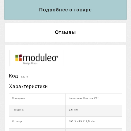
Подробнее о товаре
Отзывы
Код
62215
Характеристики
Материал
Виниловая Плитка LVT
Толщина
2,5 Мм
Размер
493 X 493 X 2,5 Мм