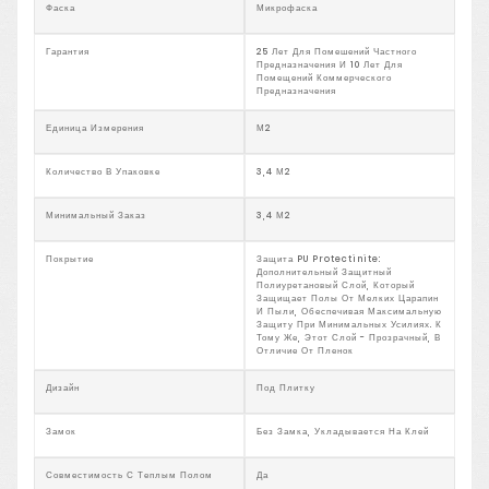
Фаска
Микрофаска
Гарантия
25 Лет Для Помешений Частного
Предназначения И 10 Лет Для
Помещений Коммерческого
Предназначения
Единица Измерения
М2
Количество В Упаковке
3,4 М2
Минимальный Заказ
3,4 М2
Покрытие
Защита PU Protectinite:
Дополнительный Защитный
Полиуретановый Слой, Который
Защищает Полы От Мелких Царапин
И Пыли, Обеспечивая Максимальную
Защиту При Минимальных Усилиях. К
Тому Же, Этот Слой - Прозрачный, В
Отличие От Пленок
Дизайн
Под Плитку
Замок
Без Замка, Укладывается На Клей
Совместимость С Теплым Полом
Да