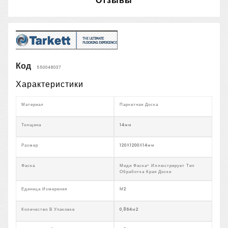
Отзывы
Код
550048037
Характеристики
Материал
Паркетная Доска
Толщина
14мм
Размер
120Х1200Х14мм
Фаска
Миди Фаска- Иллюстрирует Тип
Обработка Края Доски
Единица Измерения
М2
Количество В Упаковке
0,864м2