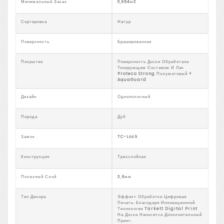
Минимальный Заказ
0,864м2
Сортировка
Натур
Поверхность
Брашированная
Покрытие
Поверхность Доски Обработана
Тонирующим Составом И Лак
Proteco Strong Полуматовый +
AquaGuard
Дизайн
Однополосный
Порода
Дуб
Замок
TC-Lock
Конструкция
Трехслойная
Полезный Слой
3,6мм
Тип Декора
Эффект Обработки Цифровая
Печать. Благодаря Инновационной
Технологии Tarkett Digital Print
На Доски Наносится Дополнительный
Принт.