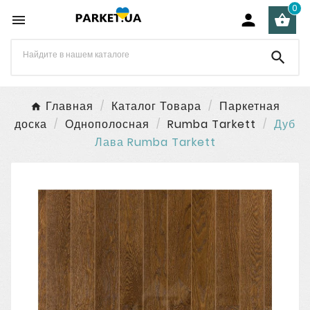
0




Главная
Каталог Товара
Паркетная
доска
Однополосная
Rumba Tarkett
Дуб
Лава Rumba Tarkett