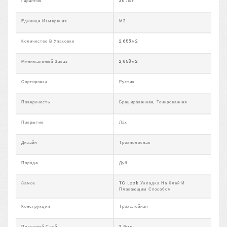
Гарантия
30 Лет
Единица Измерения
М2
Количество В Упаковке
2,658м2
Минимальный Заказ
2,658м2
Сортировка
Рустик
Поверхность
Брашированная, Тонированная
Покрытие
Лак
Дизайн
Трехполосная
Порода
Дуб
Замок
TC Lock Укладка На Клей И
Плавающим Способом
Конструкция
Трехслойная
Полезный Слой
3,6мм