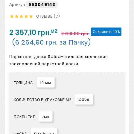
Артикул
550049143
ОТЗЫВЫ(7)





м2
2 357,10 грн.
Сохранить 10%
2 619,00 грн.
(6 264,90 грн. за Пачку)
Паркетная доска Salsa-стильная коллекция
трехполосной паркетной доски.
14 мм
ТОЛЩИНА :
2,658
КОЛИЧЕСТВО В УПАКОВКЕ М2 :
лак
ПОКРЫТИЕ :
без фаски
ФАСКА :