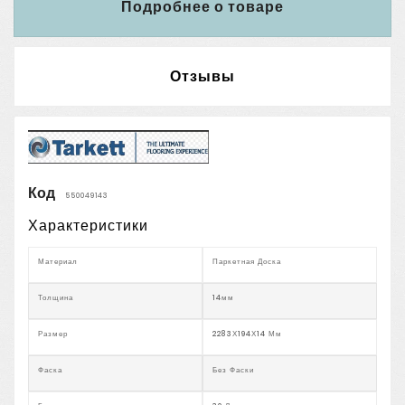
Подробнее о товаре
Отзывы
Код
550049143
Характеристики
Материал
Паркетная Доска
Толщина
14мм
Размер
2283Х194Х14 Мм
Фаска
Без Фаски