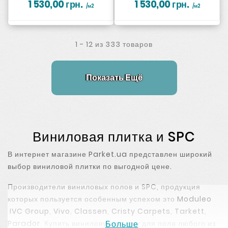
1 530,00 грн.
1 530,00 грн.
/м2
/м2
1 - 12 из 333 товаров
Показать Ещё
Виниловая плитка и SPC
В интернет магазине Parket.ua представлен широкий
выбор виниловой плитки по выгодной цене.
Производители виниловых полов и SPC, продукция
которых пользуется особенным успехом это
Moduleo
IVC Group
,
Vivo
,
Classen
,
Cristy Carpets
,
Tarkett
,
Parador
. Купить виниловую плитку для пола любого из
Больше