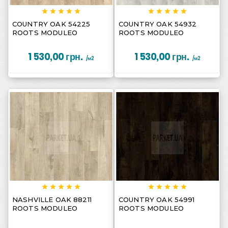
















COUNTRY OAK 54225
COUNTRY OAK 54932
ROOTS MODULEO
ROOTS MODULEO
1 530,00 грн.
1 530,00 грн.
/м2
/м2
















NASHVILLE OAK 88211
COUNTRY OAK 54991
ROOTS MODULEO
ROOTS MODULEO