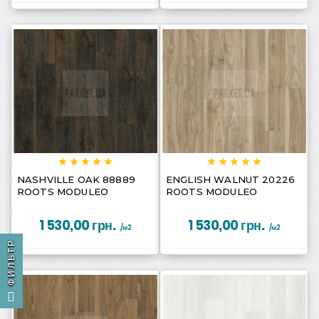
















NASHVILLE OAK 88889
ENGLISH WALNUT 20226
ROOTS MODULEO
ROOTS MODULEO
1 530,00 грн.
1 530,00 грн.
/м2
/м2
ФИЛЬТР