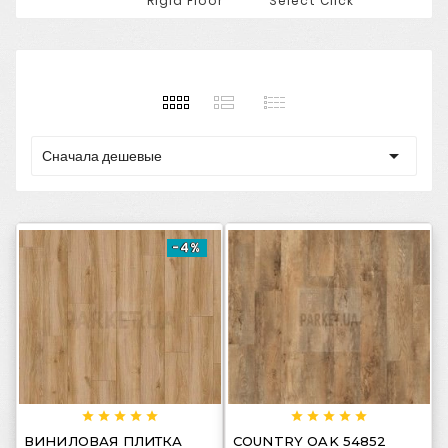
Rigid Floor
Select Click

Сначала дешевые
-4%
















ВИНИЛОВАЯ ПЛИТКА
COUNTRY OAK 54852