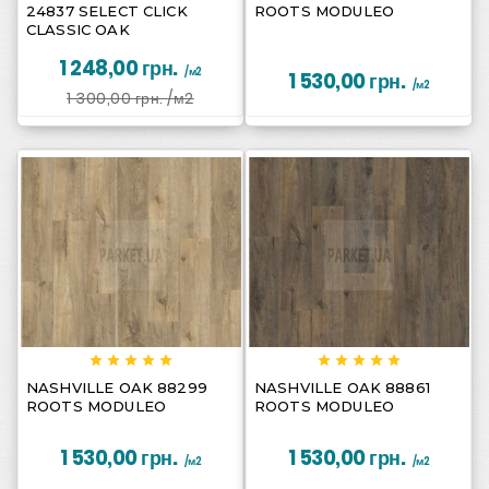
24837 SELECT CLICK
ROOTS MODULEO
CLASSIC OAK
1 248,00 грн.
/м2
1 530,00 грн.
/м2
1 300,00 грн.
/м2
















NASHVILLE OAK 88299
NASHVILLE OAK 88861
ROOTS MODULEO
ROOTS MODULEO
1 530,00 грн.
1 530,00 грн.
/м2
/м2