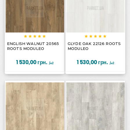
















ENGLISH WALNUT 20565
GLYDE OAK 22126 ROOTS
ROOTS MODULEO
MODULEO
1 530,00 грн.
1 530,00 грн.
/м2
/м2