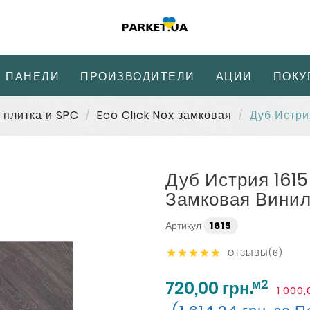
 ПАНЕЛИ
ПРОИЗВОДИТЕЛИ
АЦИИ
ПОКУ
 плитка и SPC
Eco Click Nox замковая
Дуб Истри
Дуб Истрия 1615
Замковая Винил
Артикул
1615
ОТЗЫВЫ(6)





м2
720,00 грн.
1 000,