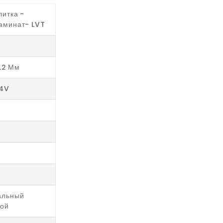
итка -
аминат- LVT
4.2 Мм
 4V
альный
ой