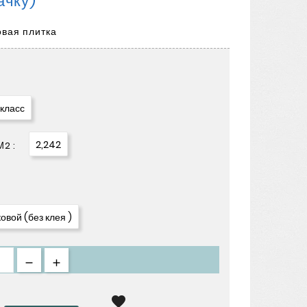
Пачку)
овая плитка
 класс
2,242
2 :
овой (без клея )
