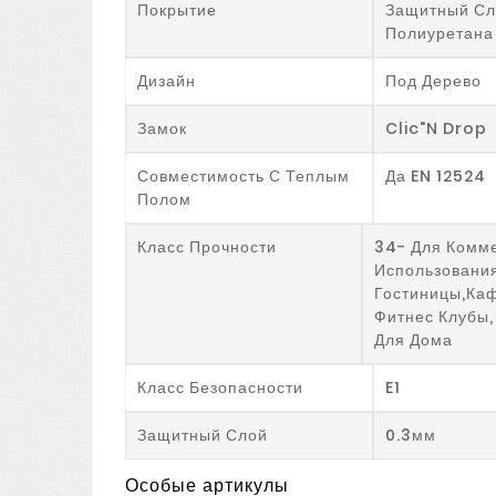
Покрытие
Защитный Сл
Полиуретана
Дизайн
Под Дерево
Замок
Clic"n Drop
Совместимость С Теплым
Да EN 12524
Полом
Класс Прочности
34- Для Комм
Использования
Гостиницы,каф
Фитнес Клубы,
Для Дома
Класс Безопасности
E1
Защитный Слой
0.3мм
Особые артикулы