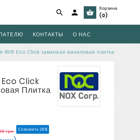
Корзина



(
0
)
ПАТЕЛЮ
КОНТАКТЫ
О НАС
я 1615 Eco Click замковая виниловая плитка
 Eco Click
овая Плитка
Сохранить 28%
00 грн.