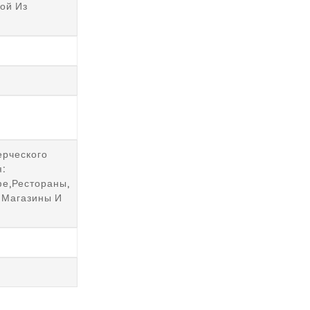
ой Из
ерческого
:
е,рестораны,
 Магазины И