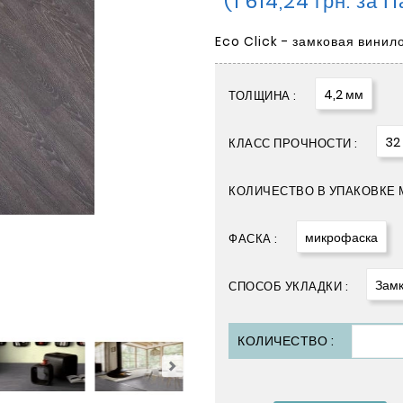
(1 614,24 грн. за 
Eco Click - замковая винил
4,2 мм
ТОЛЩИНА :
32
КЛАСС ПРОЧНОСТИ :
КОЛИЧЕСТВО В УПАКОВКЕ М
микрофаска
ФАСКА :
Замк
СПОСОБ УКЛАДКИ :
КОЛИЧЕСТВО :