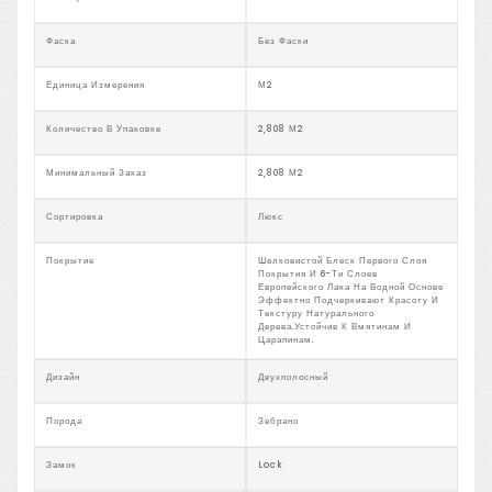
Фаска
Без Фаски
Единица Измерения
М2
Количество В Упаковке
2,808 М2
Минимальный Заказ
2,808 М2
Сортировка
Люкс
Покрытие
Шелковистой Блеск Первого Слоя
Покрытия И 6-Ти Слоев
Европейского Лака На Водной Основе
Эффектно Подчеркивают Красоту И
Текстуру Натурального
Дерева.Устойчив К Вмятинам И
Царапинам.
Дизайн
Двухполосный
Порода
Зебрано
Замок
Lock