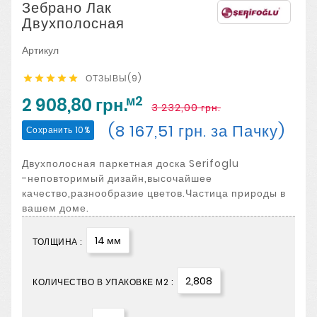
Зебрано Лак
Двухполосная
Артикул
ОТЗЫВЫ(9)





м2
2 908,80 грн.
3 232,00 грн.
(8 167,51 грн. за Пачку)
Сохранить 10%
Двухполосная паркетная доска Serifoglu
-неповторимый дизайн,высочайшее
качество,разнообразие цветов.Частица природы в
вашем доме.
14 мм
ТОЛЩИНА :
2,808
КОЛИЧЕСТВО В УПАКОВКЕ М2 :