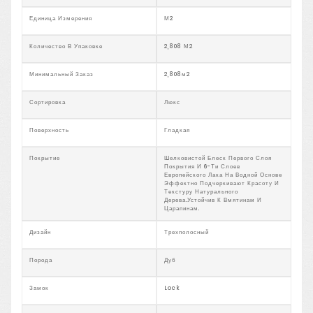
Единица Измерения
М2
Количество В Упаковке
2,808 М2
Минимальный Заказ
2,808м2
Сортировка
Люкс
Поверхность
Гладкая
Покрытие
Шелковистой Блеск Первого Слоя
Покрытия И 6-Ти Слоев
Европейского Лака На Водной Основе
Эффектно Подчеркивают Красоту И
Текстуру Натурального
Дерева.Устойчив К Вмятинам И
Царапинам.
Дизайн
Трехполосный
Порода
Дуб
Замок
Lock