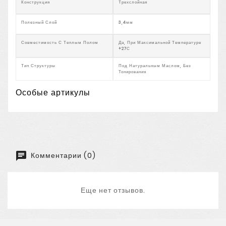
Конструкция
Трехслойная
Полезный Слой
3,4мм
Совместимость С Теплым Полом
Да, При Максимальной Температуре
+27С
Тип Структуры
Под Натуральным Маслом, Без
Тонирования
Особые артикулы
Комментарии (0)
Еще нет отзывов.