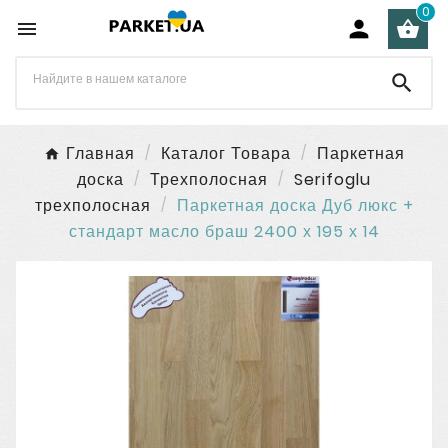
0




Главная
Каталог Товара
Паркетная
доска
Трехполосная
Serifoglu
трехполосная
Паркетная доска Дуб люкс +
стандарт масло браш 2400 х 195 х 14