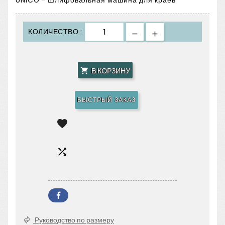
UNICO - Шлифовальная машина для краёв
КОЛИЧЕСТВО :
В КОРЗИНУ

БЫСТРЫЙ ЗАКАЗ


Руководство по размеру