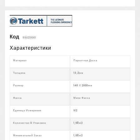
Код
550231001
Характеристики
Материал
Паркетная Доска
Толщина
13,2мм
Размер
140 Х 2000мм
Фаска
Мини Фаска
Единица Измерения
М2
Количество В Упаковке
1,68м2
Минимальный Заказ
1,68м2