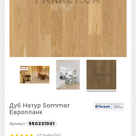
Дуб Натур Sommer
Европланк
Артикул
550231001
ОТЗЫВЫ(6)




