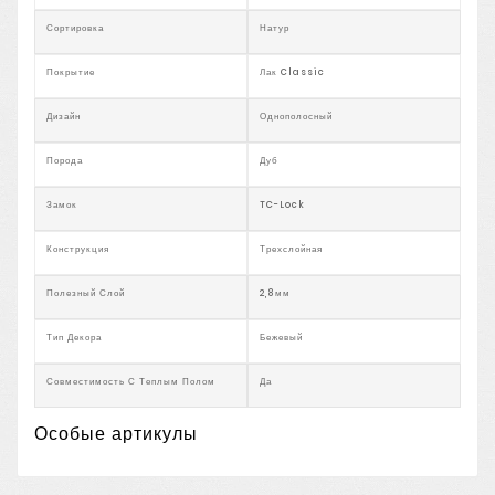
Сортировка
Натур
Покрытие
Лак Classic
Дизайн
Однополосный
Порода
Дуб
Замок
TC-Lock
Конструкция
Трехслойная
Полезный Слой
2,8мм
Тип Декора
Бежевый
Совместимость С Теплым Полом
Да
Особые артикулы