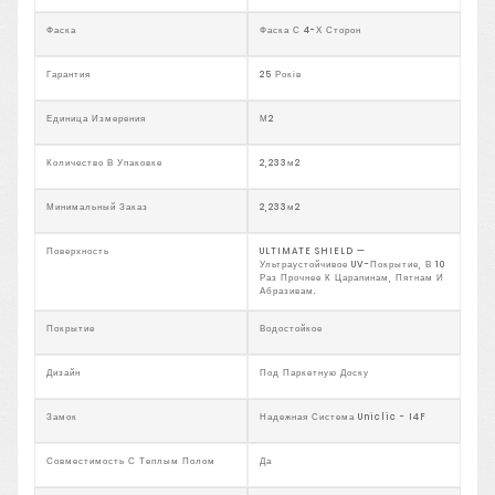
Фаска
Фаска С 4-Х Сторон
Гарантия
25 Років
Единица Измерения
М2
Количество В Упаковке
2,233м2
Минимальный Заказ
2,233м2
Поверхность
ULTIMATE SHIELD —
Ультраустойчивое UV-Покрытие, В 10
Раз Прочнее К Царапинам, Пятнам И
Абразивам.
Покрытие
Водостойкое
Дизайн
Под Паркетную Доску
Замок
Надежная Система Uniclic - I4F
Совместимость С Теплым Полом
Да