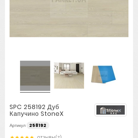
SPC 258192 Дуб
Капучино StoneX
Артикул
258192
ОТЗЫВЫ(7)




