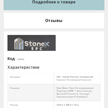
Подробнее о товаре
Отзывы
Код
258192
Характеристики
Материал
SPC -Stone Plastic Composite-
Каменно-Полимерный Композит
Толщина
5мм (4мм +1мм Интегрированная
Подложка IXPE — Акустическая,
Высокой Плотности, Улучшает
Звукоизоляцию И Комфорт)
Размер
1219,2 Х 228,6 Х 5мм