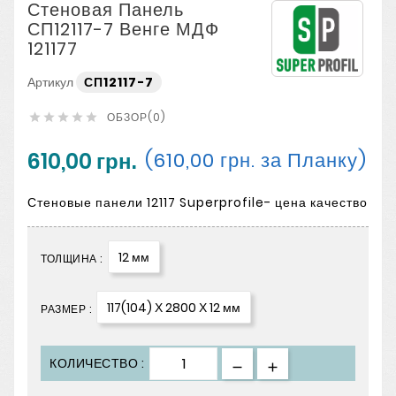
Стеновая Панель
СП12117-7 Венге МДФ
121177
Артикул
СП12117-7
ОБЗОР(0)





610,00 грн.
(610,00 грн. за Планку)
Стеновые панели 12117 Superprofile- цена качество
12 мм
ТОЛЩИНА :
117(104) Х 2800 Х 12 мм
РАЗМЕР :
КОЛИЧЕСТВО :