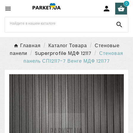
0




Главная
Каталог Товара
Стеновые
панели
Superprofile МДФ 12117
Стеновая
панель СП12117-7 Венге МДФ 121177