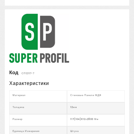
Код
СП12117-7
Характеристики
Материал
Стеновые Панели МДФ
Толщина
12мм
Размер
117(104)x12х2800 Мм
Единица Измерения
Штука