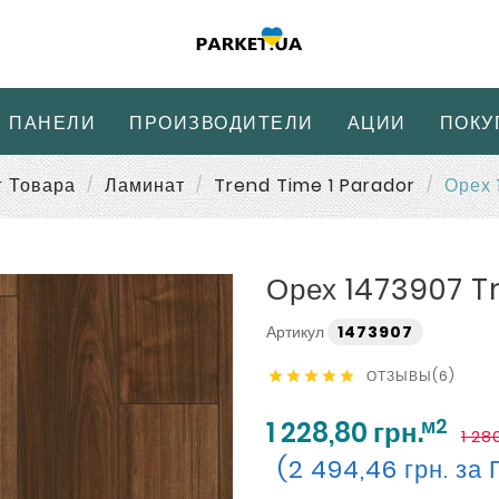
 ПАНЕЛИ
ПРОИЗВОДИТЕЛИ
АЦИИ
ПОКУ
г Товара
Ламинат
Trend Time 1 Parador
Орех 
Орех 1473907 T
Артикул
1473907
ОТЗЫВЫ(6)





м2
1 228,80 грн.
1 28
(2 494,46 грн. за 