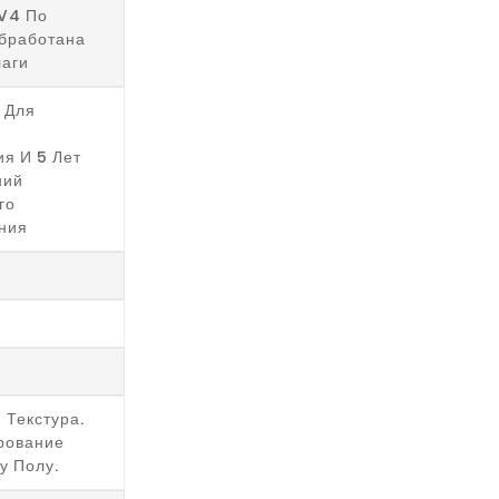
V4 По
бработана
лаги
 Для
я И 5 Лет
ний
го
ния
 Текстура.
рование
у Полу.