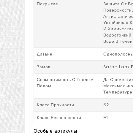
Покрытие
Защита От Вл
Поверхности.
Антистаничес
Устойчивая 
И Химически
Водостойкий 
Воде В Течен
Дизайн
Однополосн
Замок
Safe - Lock 
Совместимость С Теплым
Да Совмести
Полом
Максимальн
Температуре
Класс Прочности
32
Класс Безопасности
Е1
Особые артикулы