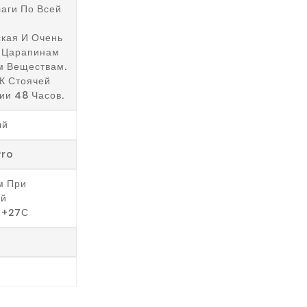
аги По Всей
кая И Очень
К Царапинам
м Веществам.
К Стоячей
ии 48 Часов.
ый
Pro
м При
ой
 +27С