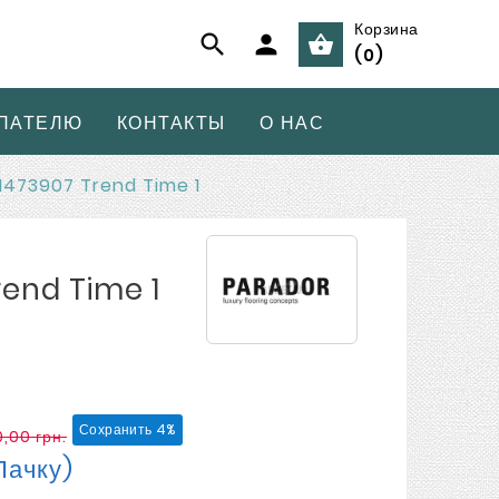
Корзина



(
0
)
ПАТЕЛЮ
КОНТАКТЫ
О НАС
1473907 Trend Time 1
rend Time 1
Сохранить 4%
0,00 грн.
Пачку)