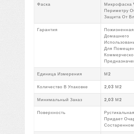
Фаска
Микрофаска 
Периметру О
Защита От В
Гарантия
Пожизненная
Домашнего
Использовани
Для Помеще
Коммерческо
Предназначе
Единица Измерения
М2
Количество В Упаковке
2,03 М2
Минимальный Заказ
2,03 М2
Поверхность
Рустикальная
Придает Оча
Состаренном