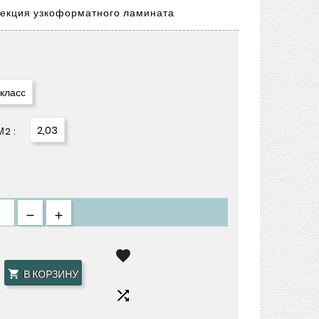
лекция узкоформатного ламината
 класс
2,03
2 :

В КОРЗИНУ

