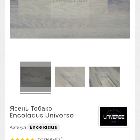
Ясень Тобако
Enceladus Universe
Артикул
Enceladus
ОТЗЫВЫ(7)




