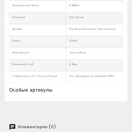
Минимальный Заказ
3,45м2
Покрытие
Под Лаком
Дизайн
Під Штучний Паркет,трехполосная
Замок
Сlick
Конструкция
Трехслойная
Полезный Слой
3,5мм
Совместимость С Теплым Полом
Так, Максимальне Значення +27С
Особые артикулы
Комментарии (0)