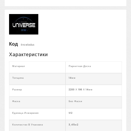
Код
Enceladus
Характеристики
Материал
Паркетная Доска
Толщина
14мм
Размер
2200 Х 196 Х 14мм
Фаска
Без Фаски
Единица Измерения
М2
Количество В Упаковке
3,45м2