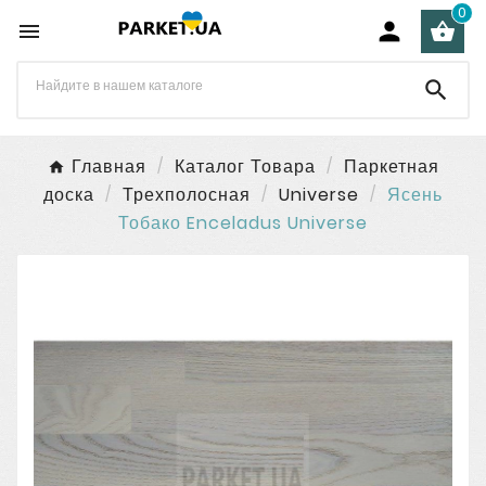
0




Главная
Каталог Товара
Паркетная
доска
Трехполосная
Universe
Ясень
Тобако Enceladus Universe