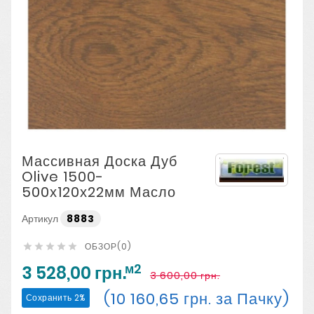
Массивная Доска Дуб
Olive 1500-
500х120х22мм Масло
Артикул
8883
ОБЗОР(0)





м2
3 528,00 грн.
3 600,00 грн.
(10 160,65 грн. за Пачку)
Сохранить 2%