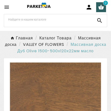
0




Главная
Каталог Товара
Массивная
доска
VALLEY OF FLOWERS
Массивная доска
Дуб Olive 1500-500х120х22мм масло