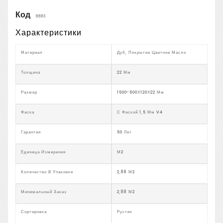
Код
8883
Характеристики
Материал
Дуб, Покрытие Цветное Масло
Толщина
22 Мм
Размер
1500-500Х120Х22 Мм
Фаска
С Фаской 1,5 Мм V4
Гарантия
50 Лет
Единица Измерения
М2
Количество В Упаковке
2,88 М2
Минимальный Заказ
2,88 М2
Сортировка
Рустик