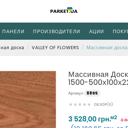
 ПАНЕЛИ
ПРОИЗВОДИТЕЛИ
АЦИИ
ПОКУ
ная доска
VALLEY OF FLOWERS
Массивная доска
Массивная Дос
1500-500х100х
Артикул
8895
ОБЗОР(0)





м2
3 528,00 грн.
3 6