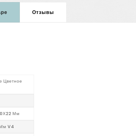
аре
Отзывы
е Цветное
20Х22 Мм
 Мм V4