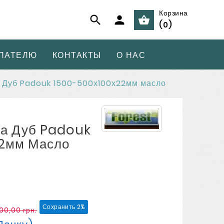
Корзина



(
0
)
ПАТЕЛЮ
КОНТАКТЫ
О НАС
 Дуб Padouk 1500-500х100х22мм масло
ка Дуб Padouk
22мм Масло
Сохранить 2%
00,00 грн.