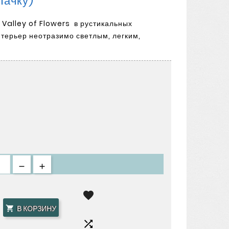
 Пачку)
 Valley of Flowers в рустикальных
нтерьер неотразимо светлым, легким,

В КОРЗИНУ

