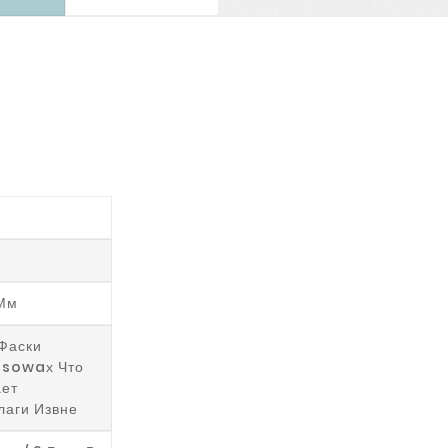
Мм
Фаски
Isowaх Что
ет
лаги Извне