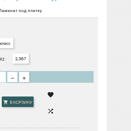
Ламинат под плитку
 класс
2,367
2 :

В КОРЗИНУ

