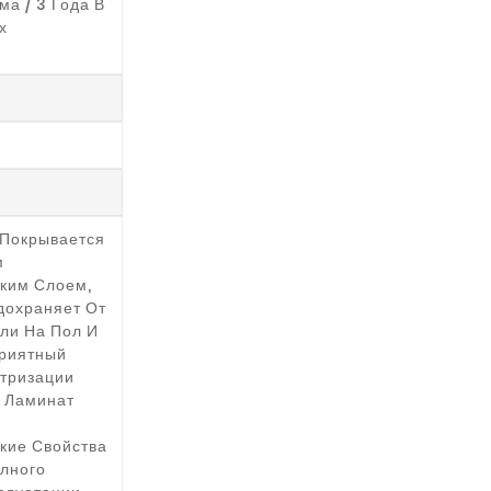
ма / 3 Года В
х
 Покрывается
м
ским Слоем,
дохраняет От
ли На Пол И
риятный
тризации
. Ламинат
кие Свойства
лного