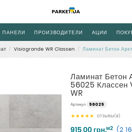
 ПАНЕЛИ
ПРОИЗВОДИТЕЛИ
АЦИИ
ПОКУ
нат
Visiogrande WR Classen
Ламинат Бетон Арк
Ламинат Бетон 
56025 Классен 
WR
Артикул
56025
ОТЗЫВЫ(8)





м2
915,00 грн.
(2 1