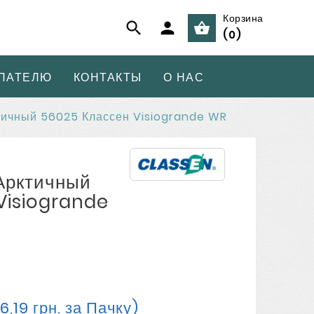
Корзина



(
0
)
ПАТЕЛЮ
КОНТАКТЫ
О НАС
тичный 56025 Классен Visiogrande WR
Арктичный
Visiogrande
66,19 грн. за Пачку)