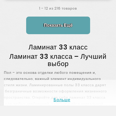
1 - 12 из 216 товаров
Показать Ещё
Ламинат 33 класс
Ламинат 33 класса – Лучший
выбор
Пол – это основа отделки любого помещения и,
следовательно, важный элемент индивидуального
стиля жизни. Ламинированные полы 33 класса дарят
безграничные возможности оформления жизненного
пространства. Откройте для себя ламинат 33 класса
Больше
для любых требований, отличающийся уникальной
эстетикой и высочайшим качеством. Не важно,
выберите ли вы напольное покрытие, повторяющее