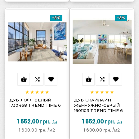
-3%
-3%
















ДУБ ЛОФТ БЕЛЫЙ
ДУБ СКАЙЛАЙН
1730468 TREND TIME 6
ЖЕМЧУЖНО-СЕРЫЙ
1601103 TREND TIME 6
1 552,00 грн.
1 552,00 грн.
/м2
/м2
1 600,00 грн.
/м2
1 600,00 грн.
/м2