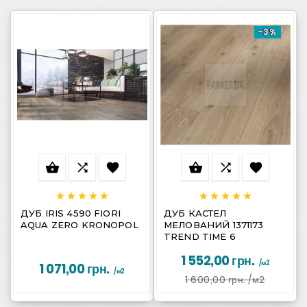
-3%
















ДУБ IRIS 4590 FIORI
ДУБ КАСТЕЛ
AQUA ZERO KRONOPOL
МЕЛОВАНИЙ 1371173
TREND TIME 6
1 552,00 грн.
/м2
1 071,00 грн.
/м2
1 600,00 грн.
/м2