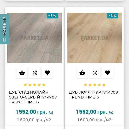
-3%
-3%
ФИЛЬТР
















ДУБ СТУДИОЛАЙН
ДУБ ЛОФТ ПУР 1744709
СВЕЛО-СЕРЫЙ 1744707
TREND TIME 6
TREND TIME 6
1 552,00 грн.
1 552,00 грн.
/м2
/м2
1 600,00 грн.
/м2
1 600,00 грн.
/м2