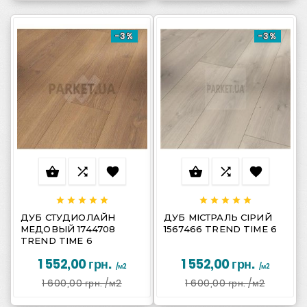
-3%
-3%
















ДУБ СТУДИОЛАЙН
ДУБ МІСТРАЛЬ СІРИЙ
МЕДОВЫЙ 1744708
1567466 TREND TIME 6
TREND TIME 6
1 552,00 грн.
1 552,00 грн.
/м2
/м2
1 600,00 грн.
/м2
1 600,00 грн.
/м2