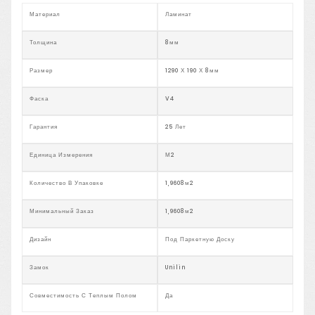
Материал
Ламинат
Толщина
8мм
Размер
1290 Х 190 Х 8мм
Фаска
V4
Гарантия
25 Лет
Единица Измерения
М2
Количество В Упаковке
1,9608м2
Минимальный Заказ
1,9608м2
Дизайн
Под Паркетную Доску
Замок
Unilin
Совместимость С Теплым Полом
Да