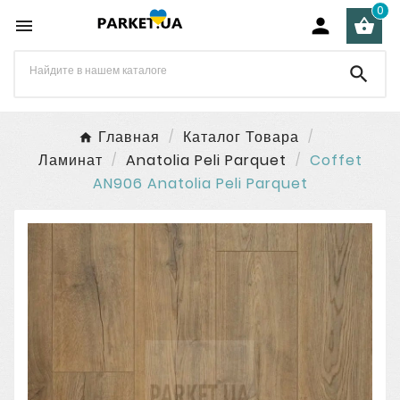
0




Главная
Каталог Товара
Ламинат
Anatolia Peli Parquet
Coffet
AN906 Anatolia Peli Parquet