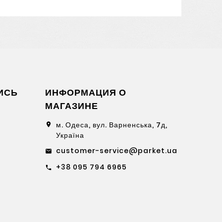
ИСЬ
ИНФОРМАЦИЯ О
МАГАЗИНЕ
м. Одеса, вул. Варненська, 7д,
location_on
Україна
customer-service@parket.ua
email
+38 095 794 6965
call