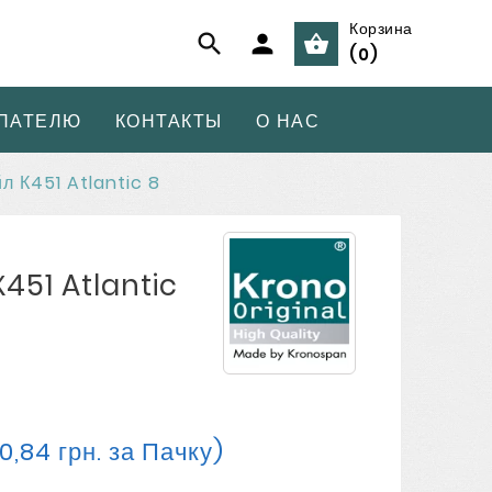
Корзина



(
0
)
ПАТЕЛЮ
КОНТАКТЫ
О НАС
л К451 Atlantic 8
451 Atlantic
30,84 грн. за Пачку)