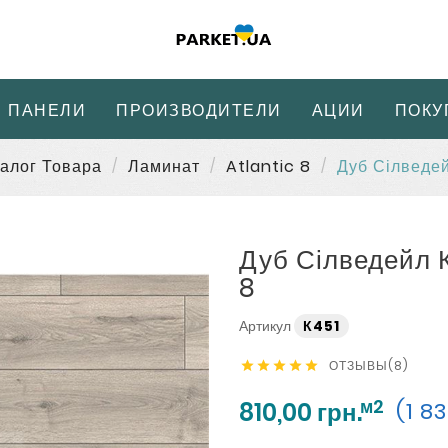
 ПАНЕЛИ
ПРОИЗВОДИТЕЛИ
АЦИИ
ПОКУ
алог Товара
Ламинат
Atlantic 8
Дуб Сілведей
Дуб Сілведейл К
8
Артикул
К451
ОТЗЫВЫ(8)





м2
810,00 грн.
(1 8