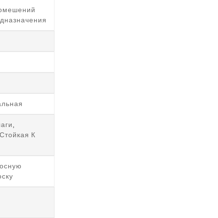
Помешений
едназначения
альная
аги,
Стойкая К
осную
оску