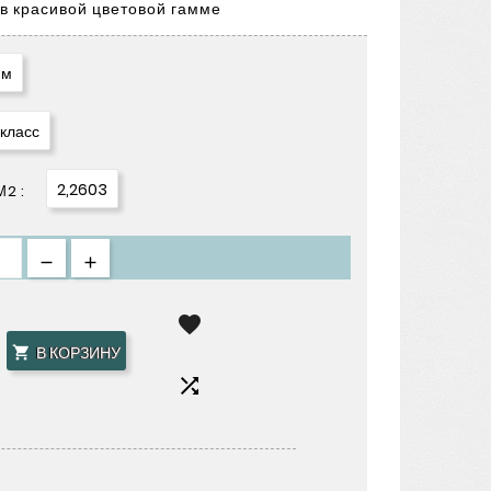
 в красивой цветовой гамме
мм
 класс
2,2603
2 :

В КОРЗИНУ

