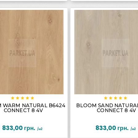

















 WARM NATURAL B6424
BLOOM SAND NATURAL
CONNECT 8 4V
CONNECT 8 4V
833,00 грн.
833,00 грн.
/м2
/м2