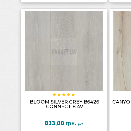









BLOOM SILVER GREY B6426
CANYO
CONNECT 8 4V
833,00 грн.
/м2