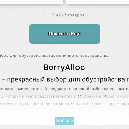
1 - 12 из 27 товаров
Показать Ещё
ыбор для обустройства гармоничного пространства
BerryAlloc
 - прекрасный выбор для обустройства 
ламината в мире, который предлагает широкий выбор напольных п
eu, которая имеет представительства в 16 странах и оборот окол
итирует натуральное дерево или камень, имеет разные размеры 
Больше
BerryAlloc предлагает широкий спектр интерьерных решени