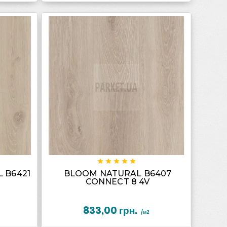










 B6421
BLOOM NATURAL B6407
CONNECT 8 4V
833,00 грн.
/м2