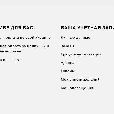
ета до стеновых панелей. Ламинат имеет бессрочную гаран
им требованиям на уровне качества, разнообразия отделки,
логическими решениями, компания стремится вдохновлять 
амня или дерева для вашей гостиной, спальни, прихожей, 
ИВЕ ДЛЯ ВАС
ВАША УЧЕТНАЯ ЗАП
тся, быстро устанавливаются и дают бесконечные возможно
а и оплата по всей Украине
Личные данные
 Киев, Харьков, Львов, Запорожье, Кривой Рог, Ужгород, Чер
ная оплата за наличный и
Заказы
вно, Житомир, Чернигов, Одесса и другие.
чный расчет
Кредитные квитанции
я и возврат
ей цене
Адреса
Belgium)
представлен в интернет-магазине
Parket.ua
с до
Купоны
Мои списки желаний
Мои оповещения