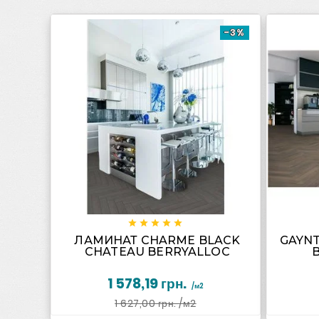
-3%









ЛАМИНАТ CHARME BLACK
GAYN
CHATEAU BERRYALLOC
1 578,19 грн.
/м2
1 627,00 грн.
/м2