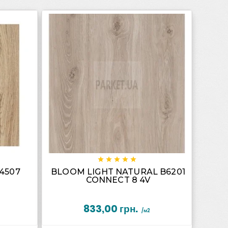










4507
BLOOM LIGHT NATURAL B6201
CONNECT 8 4V
833,00 грн.
/м2