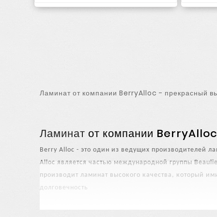
Ламинат от компании BerryAlloc - прекрасный в
Ламинат
от компании BerryAlloc
Berry Alloc - это один из ведущих производителей 
Alloc является частью международной группы Beauli
производит ламинат высокого качества, который им
долговечность
Бельгийский производитель напольных покрытий 