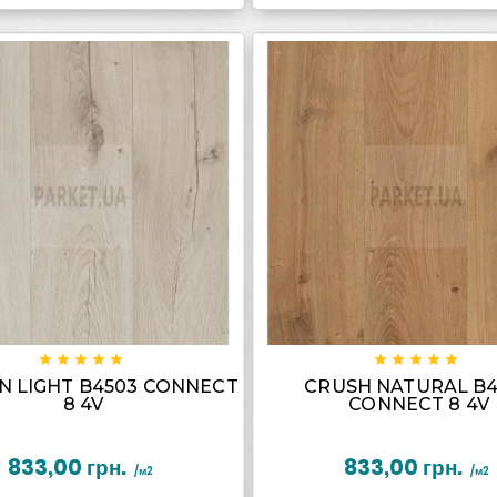

















N LIGHT B4503 CONNECT
CRUSH NATURAL B
8 4V
CONNECT 8 4V
833,00 грн.
833,00 грн.
/м2
/м2