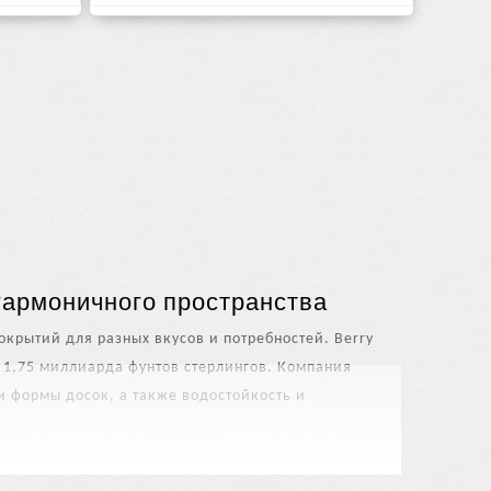
гармоничного пространства
окрытий для разных вкусов и потребностей. Berry
о 1,75 миллиарда фунтов стерлингов. Компания
и формы досок, а также водостойкость и
й для жилых и коммерческих проектов: от