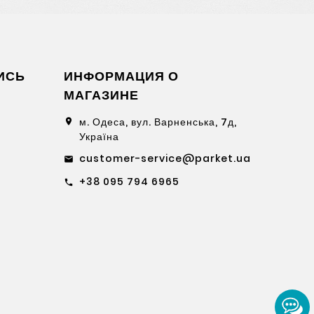
тию, она отличается высокой прочностью и
 долговечности и простоты установки.
и восхищать клиентов. Большой выбор
ванной комнаты, кухни или домашнего офиса.
ИСЬ
ИНФОРМАЦИЯ О
сти.
МАГАЗИНЕ
номорск, Рени, Измаил, Николаев, Херсон,
м. Одеса, вул. Варненська, 7д,
location_on
Україна
customer-service@parket.ua
email
+38 095 794 6965
call
ставкой по всей Украине.