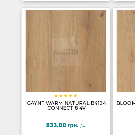









GAYNT WARM NATURAL B4124
BLOOM
CONNECT 8 4V
833,00 грн.
/м2