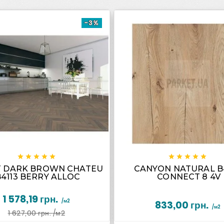
-3%

















T DARK BROWN CHATEU
CANYON NATURAL B
B4113 BERRY ALLOC
CONNECT 8 4V
1 578,19 грн.
/м2
833,00 грн.
/м2
1 627,00 грн.
/м2