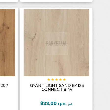










4207
GYANT LIGHT SAND B4123
CONNECT 8 4V
833,00 грн.
/м2