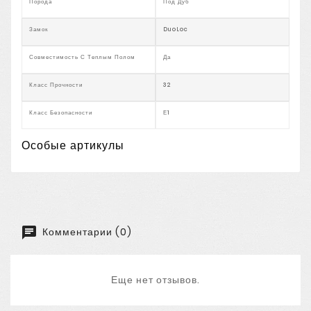
Порода
Под Дуб
Замок
DuoLoc
Совместимость С Теплым Полом
Да
Класс Прочности
32
Класс Безопасности
Е1
Особые артикулы
Комментарии (0)
Еще нет отзывов.