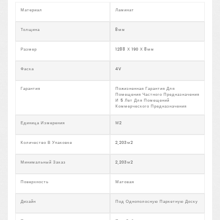
Материал
Ламинат
Толщина
8мм
Размер
1288 Х 190 Х 8мм
Фаска
4V
Гарантия
Пожизненная Гарантия Для
Помещения Частного Предназначения
И 5 Лет Для Помещений
Коммерческого Предназначения
Единица Измерения
М2
Количество В Упаковке
2,203м2
Минимальный Заказ
2,203м2
Поверхность
Матовая
Дизайн
Под Однополосную Паркетную Доску