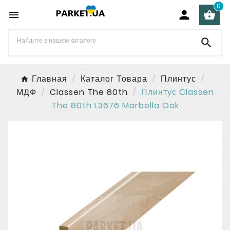
0




Главная
Каталог Товара
Плинтус
МДФ
Classen The 80th
Плинтус Classen
The 80th L3676 Marbella Oak