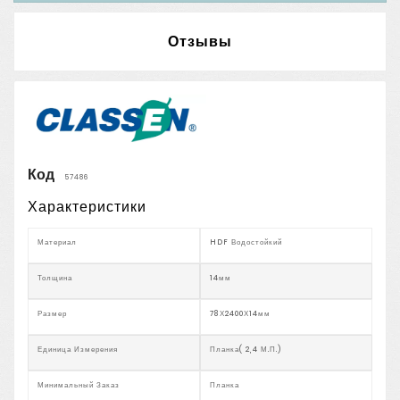
Отзывы
Код
57486
Характеристики
Материал
HDF Водостойкий
Толщина
14мм
Размер
78Х2400Х14мм
Единица Измерения
Планка( 2,4 М.п.)
Минимальный Заказ
Планка