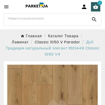
0




Главная
Каталог Товара
Ламинат
Classic 1050 V Parador
Дуб
Традиция натуральный элегант 1601449 Classic
1050 V4