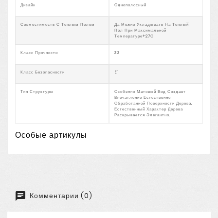
Дизайн
Однополосный
Совместимость С Теплым Полом
Да Можно Укладывать На Теплый
Пол При Максимальной
Температуре+27С
Класс Прочности
33
Класс Безопасности
E1
Тип Структуры
Особенно Матовый Вид Создает
Впечатление Естественно
Обработанной Поверхности Дерева.
Естественный Характер Дерева
Раскрывается Элегантно.
Особые артикулы
Комментарии (0)