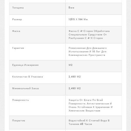
Толщина
8мм
Размер
1285 Х 194 Мм
Фаска
Фаска С 4-Сторон Обработана
Специальным Средством От
Разбухания С 4-Х Сторон
Гарантия
Пожизненная Для Домашнего
Использования И 10 Лет Для
Коммерческих Пространств
Единица Измерения
М2
Количество В Упаковке
2,493 М2
Минимальный Заказ
2,493 М2
Поверхность
Защита От Влаги По Всей
Поверхности. Антистаническая И
Очень Устойчивая К Царапинам И
Химическим Веществам
Покрытие
Водостойкий К Стоячей Воде В
Течении 48 Часов