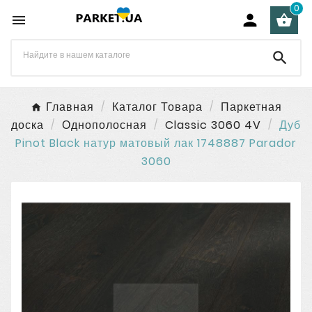
0




Главная
Каталог Товара
Паркетная
доска
Однополосная
Classic 3060 4V
Дуб
Pinot Black натур матовый лак 1748887 Parador
3060