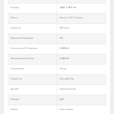
Размер
2200 Х 185 Мм
Фаска
Фаска С 4-Х Сторон
Гарантия
25 Років
Единица Измерения
М2
Количество В Упаковке
3,663м2
Минимальный Заказ
3,663м2
Сортировка
Натур
Покрытие
Матовий Лак
Дизайн
Однополосная
Порода
Дуб
Замок
Клик Замок